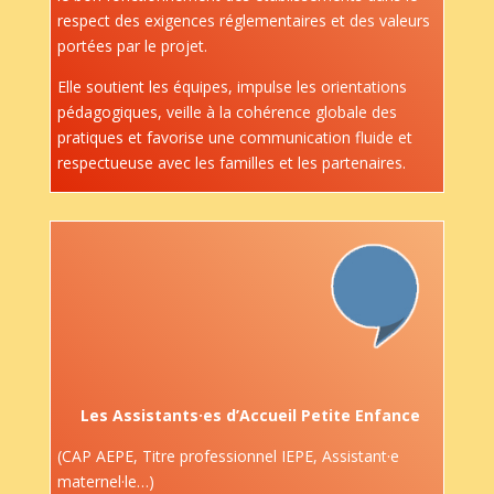
respect des exigences réglementaires et des valeurs
portées par le projet.
Elle soutient les équipes, impulse les orientations
pédagogiques, veille à la cohérence globale des
pratiques et favorise une communication fluide et
respectueuse avec les familles et les partenaires.
Les Assistants·es d’Accueil Petite Enfance
(CAP AEPE, Titre professionnel IEPE, Assistant·e
maternel·le…)