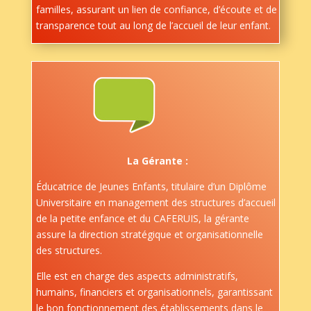
familles, assurant un lien de confiance, d’écoute et de
transparence tout au long de l’accueil de leur enfant.
La Gérante :
Éducatrice de Jeunes Enfants, titulaire d’un Diplôme
Universitaire en management des structures d’accueil
de la petite enfance et du CAFERUIS, la gérante
assure la direction stratégique et organisationnelle
des structures.
Elle est en charge des aspects administratifs,
humains, financiers et organisationnels, garantissant
le bon fonctionnement des établissements dans le