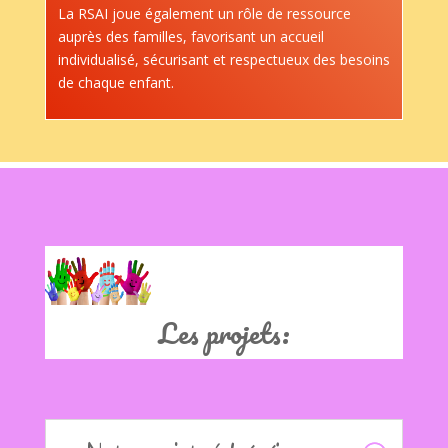
La RSAI joue également un rôle de ressource
auprès des familles, favorisant un accueil
individualisé, sécurisant et respectueux des besoins
de chaque enfant.
Clics
Les projets: