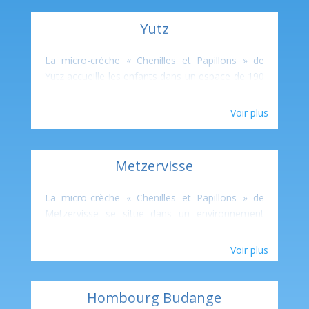
Yutz
La micro-crèche « Chenilles et Papillons » de
Yutz accueille les enfants dans un espace de 190
m², pensé pour favoriser leur bien-être et leur
développement au quotidien.
Voir plus
Elle dispose d’un jardin de 120 m² ainsi qu’une
cour, permettant aux enfants de profiter de
moments en plein air variés, entre jeux,
Metzervisse
expérimentations et activités motrices.
Deux espaces de sommeil permettent de
La micro-crèche « Chenilles et Papillons » de
respecter le rythme individuel de chaque enfant,
Metzervisse se situe dans un environnement
pour des temps de repos sereins et adaptés.
calme, à deux pas de l’école maternelle.
Notre équipe, engagée et bienveillante,
Elle s’étend sur 180 m² et dispose d’un beau
Voir plus
accompagne chaque enfant dans ses
jardin en herbe de 120 m², propice aux jeux et
découvertes, en favorisant l’autonomie, la
aux explorations sensorielles.
confiance en soi et le plaisir d’apprendre.
Cette structure lumineuse accueille les enfants
Hombourg Budange
dans une ambiance chaleureuse, où les deux