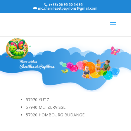
(+33) 06 95 50 54 95
mc.chenillesetpapillons@gmail.com
57970 YUTZ
57940 METZERVISSE
57920 HOMBOURG BUDANGE